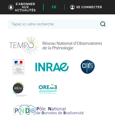
S'ABONNER
FR
AUX
SE CONNECTER
ACTUALITÉS
Tapez
ici
votre
recherche