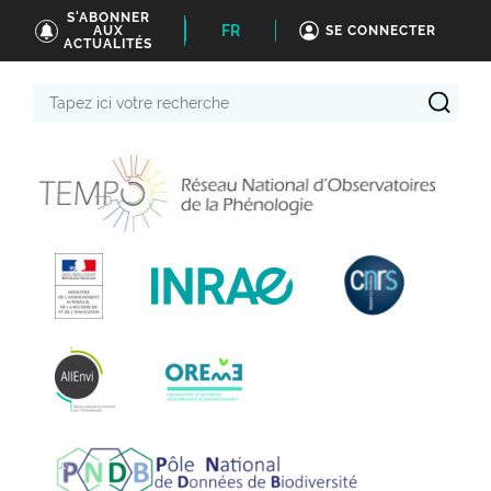
S'ABONNER
FR
AUX
SE CONNECTER
ACTUALITÉS
Tapez
ici
votre
recherche