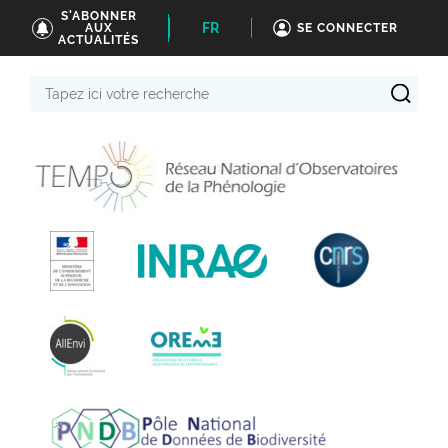
S'ABONNER
FR
AUX
SE CONNECTER
ACTUALITÉS
Tapez
ici
votre
recherche