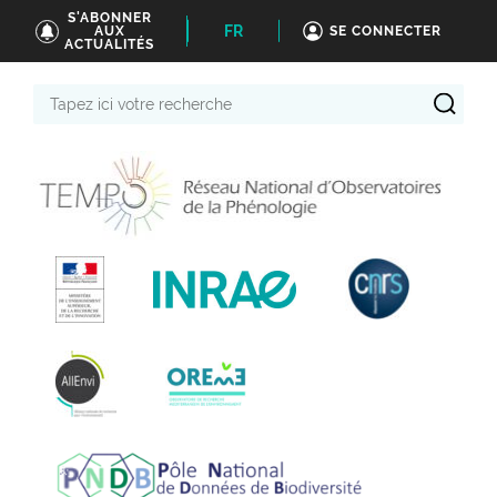
S'ABONNER
FR
AUX
SE CONNECTER
ACTUALITÉS
Tapez
ici
votre
recherche