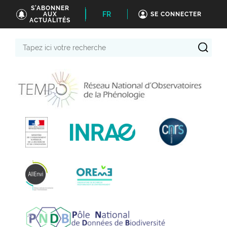
S'ABONNER
FR
AUX
SE CONNECTER
ACTUALITÉS
Tapez
ici
votre
recherche