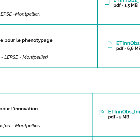
ETInnObs_
pdf - 1,5 MB
LEPSE -Montpellier)
ge pour le phenotypage
ETInnObs
pdf - 6,6 M
 - LEPSE - Montpellier)
 pour l'innovation
ETInnObs_Inn
pdf - 2 MB
sfert - Montpellier)