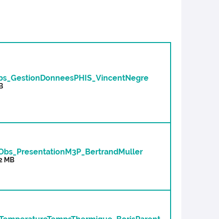
bs_GestionDonneesPHIS_VincentNegre
MB
Obs_PresentationM3P_BertrandMuller
,2 MB