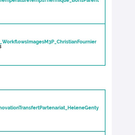
TemperatureTempsThermique_BorisParent
_WorkflowsImagesM3P_ChristianFournier
B
ovationTransfertPartenariat_HeleneGenty