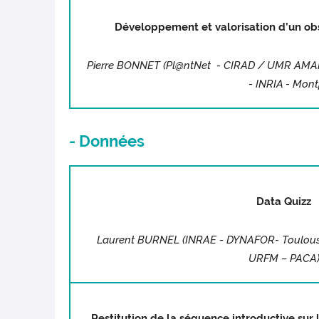
Développement et valorisation d’un obs
Pierre BONNET (Pl@ntNet - CIRAD / UMR AMAP –
- INRIA - Montp
- Données
Data Quizz
Laurent BURNEL (INRAE - DYNAFOR- Toulouse
URFM – PACA
Restitution de la séquence introductive sur