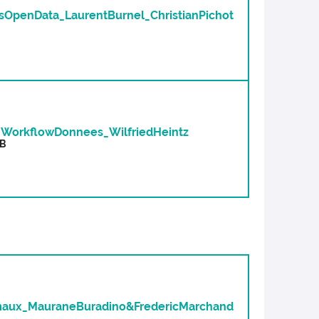
OpenData_LaurentBurnel_ChristianPichot
WorkflowDonnees_WilfriedHeintz
kB
aux_MauraneBuradino&FredericMarchand