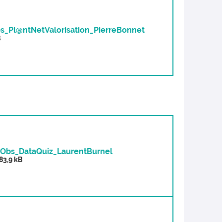
s_Pl@ntNetValorisation_PierreBonnet
B
Obs_DataQuiz_LaurentBurnel
983,9 kB