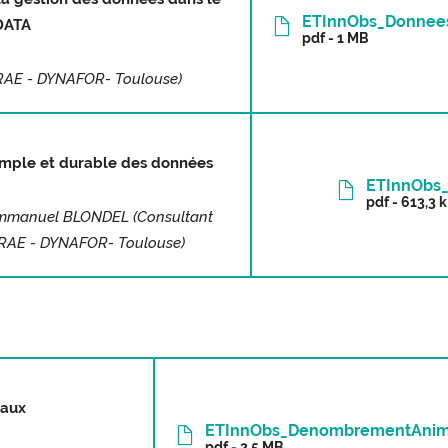
ETInnObs_Donnees
DATA
pdf - 1 MB
RAE -
DYNAFOR- Toulouse)
simple et durable des données
ETInnObs_
pdf - 613,3 
Emmanuel BLONDEL (Consultant
INRAE - DYNAFOR- Toulouse)
maux
ETInnObs_DenombrementAnim
pdf - 2,5 MB