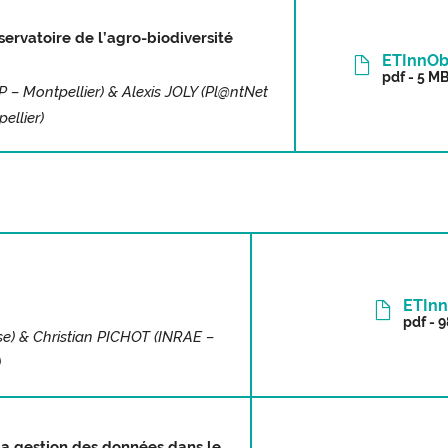
ervatoire de l’agro-biodiversité
ETInnOb
pdf - 5 M
 Montpellier) & Alexis JOLY (Pl@ntNet
ellier)
ETInn
pdf - 
) & Christian PICHOT (INRAE –
)
 la gestion des données dans le